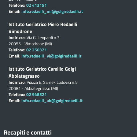
Telefono:
02 413151
Email:
info.redaelli_mi@golgiredaelli.it
Istituto Geriatrico Piero Redaelli
Vimodrone
Indirizzo:
Via G. Leopardi n.3
20055 - Vimodrone (MI)
Telefono:
02 250321
Email:
info.redaelli_vi@golgiredaelli.it
Istituto Geriatrico Camillo Golgi
Abbiategrasso
Indirizzo:
Piazza E. Samek Lodovici n.5
20081 - Abbiategrasso (MI)
Telefono:
02 948521
Email:
info.redaelli_ab@golgiredaelli.it
Recapiti e contatti