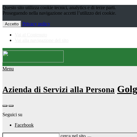
Questo sito utilizza cookie tecnici, analytics e di terze parti.
Proseguendo nella navigazione accetti l’utilizzo dei cookie.
Privacy policy
Accetto
Vai al Contenuto
Vai alla navigazione del sito
Menu
Golg
Azienda di Servizi alla Persona
Seguici su
Facebook
cerca nel sito