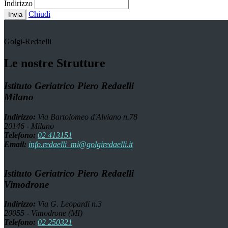
Indirizzo
Chiudi
Invia
Golgi-Redaelli
Le nostre Strutture
Istituto Geriatrico Piero Redaelli
Milano
Indirizzo:
Via Bartolomeo d'Alviano n.78
20146 - Milano
Telefono:
02 413151
Email:
info.redaelli_mi@golgiredaelli.it
Istituto Geriatrico Piero Redaelli
Vimodrone
Indirizzo:
Via G. Leopardi n.3
20055 - Vimodrone (MI)
Telefono:
02 250321