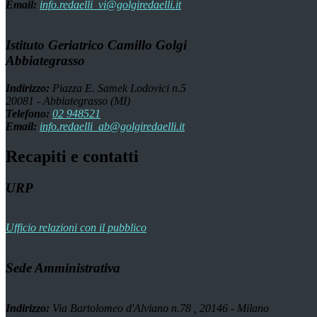
Email:
info.redaelli_vi@golgiredaelli.it
Istituto Geriatrico Camillo Golgi
Abbiategrasso
Indirizzo:
Piazza E. Samek Lodovici n.5
20081 - Abbiategrasso (MI)
Telefono:
02 948521
Email:
info.redaelli_ab@golgiredaelli.it
Recapiti e contatti
URP
Ufficio relazioni con il pubblico
Sede Amministrativa
Indirizzo:
Via Bartolomeo d'Alviano n.78 , 20146 - Milano