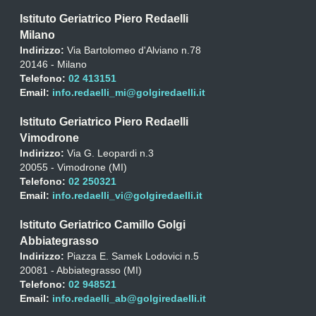
Istituto Geriatrico Piero Redaelli
Milano
Indirizzo:
Via Bartolomeo d'Alviano n.78
20146 - Milano
Telefono:
02 413151
Email:
info.redaelli_mi@golgiredaelli.it
Istituto Geriatrico Piero Redaelli
Vimodrone
Indirizzo:
Via G. Leopardi n.3
20055 - Vimodrone (MI)
Telefono:
02 250321
Email:
info.redaelli_vi@golgiredaelli.it
Istituto Geriatrico Camillo Golgi
Abbiategrasso
Indirizzo:
Piazza E. Samek Lodovici n.5
20081 - Abbiategrasso (MI)
Telefono:
02 948521
Email:
info.redaelli_ab@golgiredaelli.it