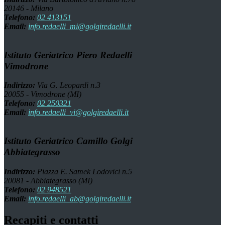
20146 - Milano
Telefono:
02 413151
Email:
info.redaelli_mi@golgiredaelli.it
Istituto Geriatrico Piero Redaelli
Vimodrone
Indirizzo:
Via G. Leopardi n.3
20055 - Vimodrone (MI)
Telefono:
02 250321
Email:
info.redaelli_vi@golgiredaelli.it
Istituto Geriatrico Camillo Golgi
Abbiategrasso
Indirizzo:
Piazza E. Samek Lodovici n.5
20081 - Abbiategrasso (MI)
Telefono:
02 948521
Email:
info.redaelli_ab@golgiredaelli.it
Recapiti e contatti