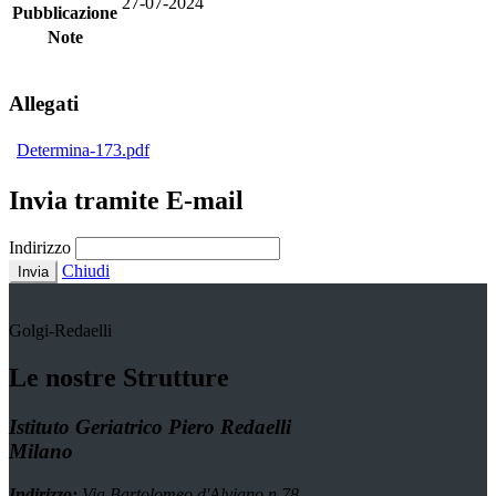
27-07-2024
Pubblicazione
Note
Allegati
Determina-173.pdf
Invia tramite E-mail
Indirizzo
Chiudi
Invia
Golgi-Redaelli
Le nostre Strutture
Istituto Geriatrico Piero Redaelli
Milano
Indirizzo:
Via Bartolomeo d'Alviano n.78