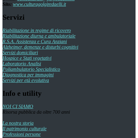
Sito:
www.culturagolgiredaelli.it
Servizi
Riabilitazione in regime di ricovero
Riabilitazione diurna e ambulatoriale
R.S.A. Assistenza e Cura Anziani
Alzheimer, demenze e disturbi cognitivi
Servizi domiciliari
Hospice e Stati vegetativi
Laboratorio Analisi
Poliambulatorio Specialistico
Diagnostica per immagini
Servizi per età evolutiva
Info e utility
NOI CI SIAMO
Risorsa pubblica da oltre 700 anni
La nostra storia
Il patrimonio culturale
Professioni persone