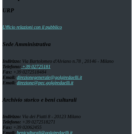
URP
Ufficio relazioni con il pubblico
Sede Amministrativa
Indirizzo:
Via Bartolomeo d'Alviano n.78 , 20146 - Milano
Telefono:
+39 02725181
Fax:
+39 0272518484
Email:
direzionegenerale@golgiredaelli.it
Email:
direzione@pec.golgiredaelli.it
Archivio storico e beni culturali
Indirizzo:
Via dei Piatti 8 - 20123 Milano
Telefono:
+39 0272518271
Fax:
+39 02062455
Email:
beniculturali@golgiredaelli.it