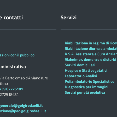
e contatti
Servizi
Riabilitazione in regime di ric
Riabilitazione diurna e ambula
R.S.A. Assistenza e Cura Anzian
azioni con il pubblico
Alzheimer, demenze e disturbi 
Servizi domiciliari
ministrativa
Hospice e Stati vegetativi
Laboratorio Analisi
Via Bartolomeo d'Alviano n.78 ,
Poliambulatorio Specialistico
ilano
Diagnostica per immagini
+39 02725181
Servizi per età evolutiva
0272518484
generale@golgiredaelli.it
ezione@pec.golgiredaelli.it