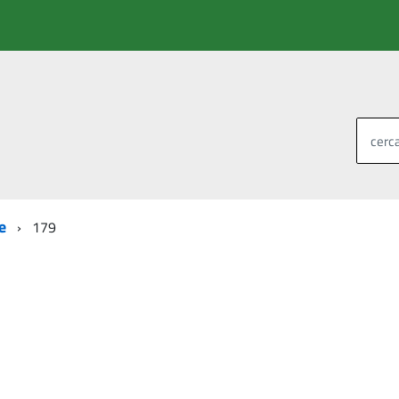
cerca
e
179