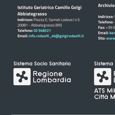
Archivio
Istituto Geriatrico Camillo Golgi
Abbiategrasso
Indirizzo:
Indirizzo:
Piazza E. Samek Lodovici n.5
Telefono:
20081 - Abbiategrasso (MI)
Fax:
+39 
Telefono:
02 948521
Email:
ben
Email:
info.redaelli_ab@golgiredaelli.it
Sito:
www.c