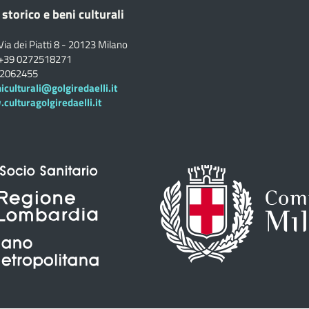
 storico e beni culturali
Via dei Piatti 8 - 20123 Milano
+39 0272518271
02062455
iculturali@golgiredaelli.it
ulturagolgiredaelli.it