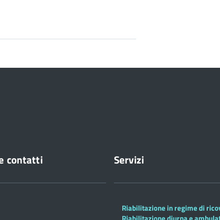
e contatti
Servizi
Riabilitazione in regime di ric
Riabilitazione diurna e ambula