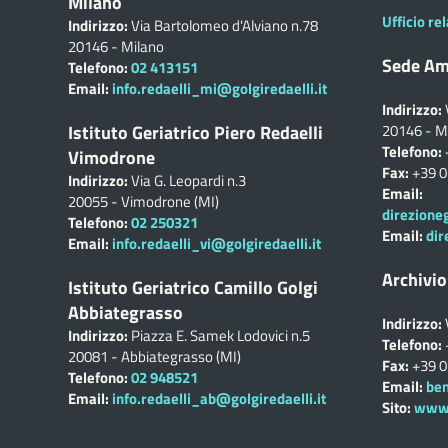
Milano
Ufficio rel
Indirizzo:
Via Bartolomeo d'Alviano n.78
20146 - Milano
Sede Am
Telefono:
02 413151
Email:
info.redaelli_mi@golgiredaelli.it
Indirizzo:
Istituto Geriatrico Piero Redaelli
20146 - M
Telefono:
Vimodrone
Fax:
+39 
Indirizzo:
Via G. Leopardi n.3
Email:
20055 - Vimodrone (MI)
direzione
Telefono:
02 250321
Email:
dir
Email:
info.redaelli_vi@golgiredaelli.it
Archivio
Istituto Geriatrico Camillo Golgi
Abbiategrasso
Indirizzo:
Indirizzo:
Piazza E. Samek Lodovici n.5
Telefono:
20081 - Abbiategrasso (MI)
Fax:
+39 
Telefono:
02 948521
Email:
ben
Email:
info.redaelli_ab@golgiredaelli.it
Sito:
www.c