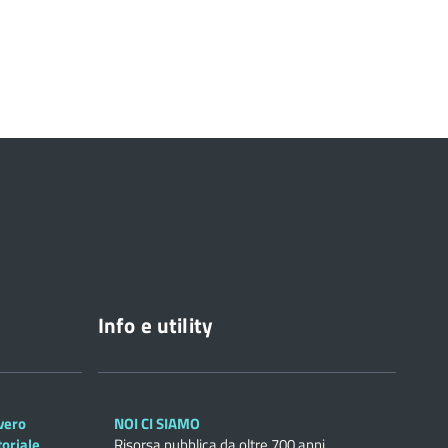
Info e utility
overo
NOI CI SIAMO
toriale
Risorsa pubblica da oltre 700 anni