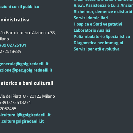
R.S.A. Assistenza e Cura Anzian
azioni con il pubblico
Alzheimer, demenze e disturbi 
Servizi domiciliari
ministrativa
Hospice e Stati vegetativi
Laboratorio Analisi
Via Bartolomeo d'Alviano n.78 ,
Poliambulatorio Specialistico
ilano
Diagnostica per immagini
+39 02725181
Servizi per età evolutiva
0272518484
generale@golgiredaelli.it
ezione@pec.golgiredaelli.it
 storico e beni culturali
Via dei Piatti 8 - 20123 Milano
+39 0272518271
02062455
iculturali@golgiredaelli.it
ulturagolgiredaelli.it