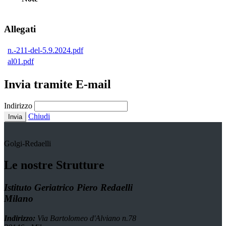
Allegati
n.-211-del-5.9.2024.pdf
al01.pdf
Invia tramite E-mail
Indirizzo
Chiudi
Invia
Golgi-Redaelli
Le nostre Strutture
Istituto Geriatrico Piero Redaelli
Milano
Indirizzo:
Via Bartolomeo d'Alviano n.78