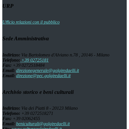
URP
Ufficio relazioni con il pubblico
Sede Amministrativa
Indirizzo:
Via Bartolomeo d'Alviano n.78 , 20146 - Milano
Telefono:
+39 02725181
Fax:
+39 0272518484
Email:
direzionegenerale@golgiredaelli.it
Email:
direzione@pec.golgiredaelli.it
Archivio storico e beni culturali
Indirizzo:
Via dei Piatti 8 - 20123 Milano
Telefono:
+39 0272518271
Fax:
+39 02062455
Email:
beniculturali@golgiredaelli.it
Sito:
www.culturagolgiredaelli.it