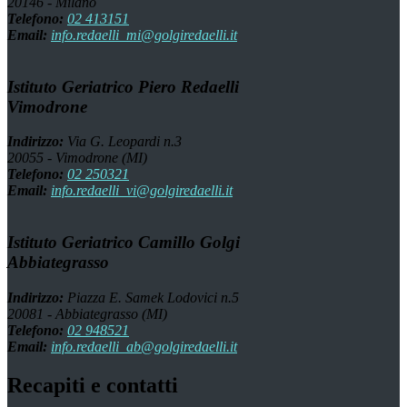
20146 - Milano
Telefono:
02 413151
Email:
info.redaelli_mi@golgiredaelli.it
Istituto Geriatrico Piero Redaelli
Vimodrone
Indirizzo:
Via G. Leopardi n.3
20055 - Vimodrone (MI)
Telefono:
02 250321
Email:
info.redaelli_vi@golgiredaelli.it
Istituto Geriatrico Camillo Golgi
Abbiategrasso
Indirizzo:
Piazza E. Samek Lodovici n.5
20081 - Abbiategrasso (MI)
Telefono:
02 948521
Email:
info.redaelli_ab@golgiredaelli.it
Recapiti e contatti