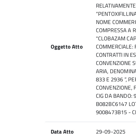
RELATIVAMENTE 
“PENTOXIFILLI
NOME COMMERCI
COMPRESSA A RI
"CLOBAZAM CAP
Oggetto Atto
COMMERCIALE: F
CONTRATTI IN E
CONVENZIONE S
ARIA, DENOMINA
833 E 2936 ”, 
CONVENZIONE, FI
CIG DA BANDO: 
B082BC6147 LOT
9008473B15 - C
Data Atto
29-09-2025