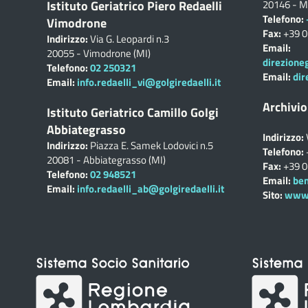
Istituto Geriatrico Piero Redaelli
20146 - M
Telefono:
Vimodrone
Fax:
+39 
Indirizzo:
Via G. Leopardi n.3
Email:
20055 - Vimodrone (MI)
direzione
Telefono:
02 250321
Email:
dir
Email:
info.redaelli_vi@golgiredaelli.it
Archivio
Istituto Geriatrico Camillo Golgi
Abbiategrasso
Indirizzo:
Indirizzo:
Piazza E. Samek Lodovici n.5
Telefono:
20081 - Abbiategrasso (MI)
Fax:
+39 
Telefono:
02 948521
Email:
ben
Email:
info.redaelli_ab@golgiredaelli.it
Sito:
www.c