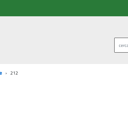
cerca
e
212