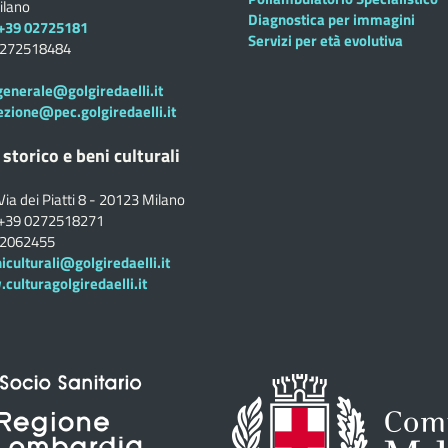
ilano
Diagnostica per immagini
+39 02725181
Servizi per età evolutiva
0272518484
generale@golgiredaelli.it
ezione@pec.golgiredaelli.it
 storico e beni culturali
Via dei Piatti 8 - 20123 Milano
+39 0272518271
02062455
iculturali@golgiredaelli.it
ulturagolgiredaelli.it