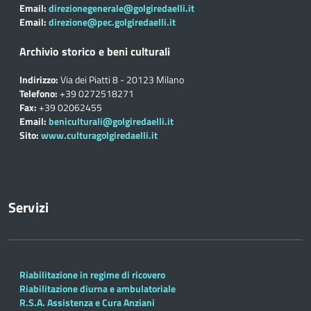
Email:
direzionegenerale@golgiredaelli.it
Email:
direzione@pec.golgiredaelli.it
Archivio storico e beni culturali
Indirizzo:
Via dei Piatti 8 - 20123 Milano
Telefono:
+39 0272518271
Fax:
+39 02062455
Email:
beniculturali@golgiredaelli.it
Sito:
www.culturagolgiredaelli.it
Servizi
Riabilitazione in regime di ricovero
Riabilitazione diurna e ambulatoriale
R.S.A. Assistenza e Cura Anziani