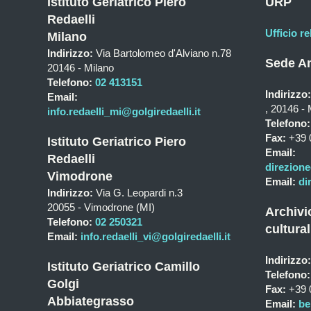
Istituto Geriatrico Piero
URP
Redaelli
Ufficio re
Milano
Indirizzo:
Via Bartolomeo d'Alviano n.78
Sede Am
20146 - Milano
Telefono:
02 413151
Indirizzo:
Email:
, 20146 - 
info.redaelli_mi@golgiredaelli.it
Telefono:
Fax:
+39 
Istituto Geriatrico Piero
Email:
Redaelli
direzione
Vimodrone
Email:
di
Indirizzo:
Via G. Leopardi n.3
20055 - Vimodrone (MI)
Archivi
Telefono:
02 250321
cultural
Email:
info.redaelli_vi@golgiredaelli.it
Indirizzo:
Istituto Geriatrico Camillo
Telefono:
Golgi
Fax:
+39 
Abbiategrasso
Email:
be