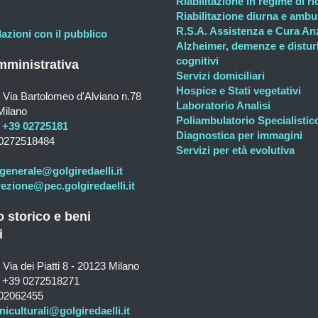
Riabilitazione in regime di r
Riabilitazione diurna e ambul
R.S.A. Assistenza e Cura An
lazioni con il pubblico
Alzheimer, demenze e distur
cognitivi
ministrativa
Servizi domiciliari
Hospice e Stati vegetativi
Via Bartolomeo d'Alviano n.78
Laboratorio Analisi
Milano
Poliambulatorio Specialistic
+39 02725181
Diagnostica per immagini
0272518484
Servizi per età evolutiva
generale@golgiredaelli.it
rezione@pec.golgiredaelli.it
o storico e beni
i
Via dei Piatti 8 - 20123 Milano
+39 0272518271
02062455
niculturali@golgiredaelli.it