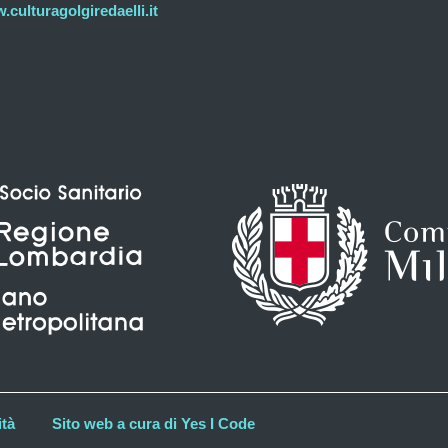
culturagolgiredaelli.it
ità
Sito web a cura di Yes I Code