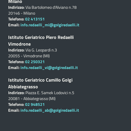
Milano
Indirizzo:
Via Bartolomeo d'Alviano n.78
20146 - Milano
Telefono:
02 413151
Email:
info.redaelli_mi@golgiredaelli.it
Istituto Geriatrico Piero Redaelli
Vimodrone
Indirizzo:
Via G. Leopardi n.3
20055 - Vimodrone (MI)
Telefono:
02 250321
Email:
info.redaelli_vi@golgiredaelli.it
Istituto Geriatrico Camillo Golgi
Abbiategrasso
Indirizzo:
Piazza E. Samek Lodovici n.5
20081 - Abbiategrasso (MI)
Telefono:
02 948521
Email:
info.redaelli_ab@golgiredaelli.it