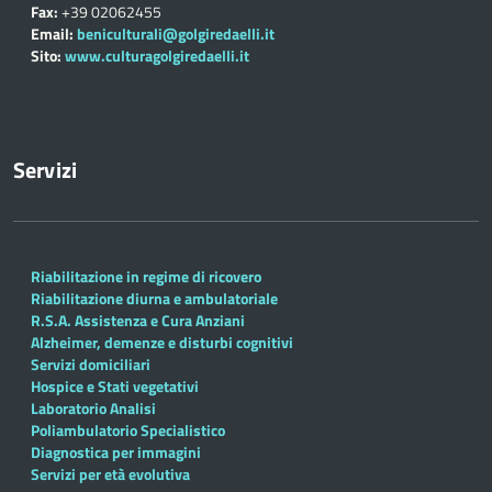
Fax:
+39 02062455
Email:
beniculturali@golgiredaelli.it
Sito:
www.culturagolgiredaelli.it
Servizi
Riabilitazione in regime di ricovero
Riabilitazione diurna e ambulatoriale
R.S.A. Assistenza e Cura Anziani
Alzheimer, demenze e disturbi cognitivi
Servizi domiciliari
Hospice e Stati vegetativi
Laboratorio Analisi
Poliambulatorio Specialistico
Diagnostica per immagini
Servizi per età evolutiva