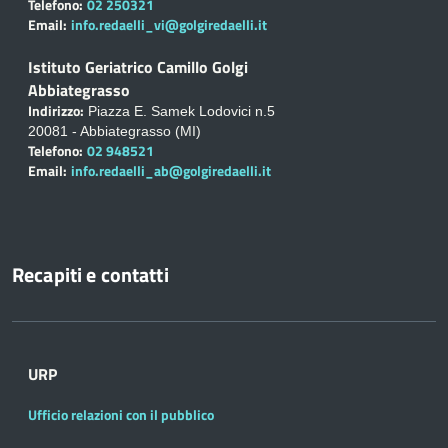
Telefono:
02 250321
Email:
info.redaelli_vi@golgiredaelli.it
Istituto Geriatrico Camillo Golgi
Abbiategrasso
Indirizzo:
Piazza E. Samek Lodovici n.5
20081 - Abbiategrasso (MI)
Telefono:
02 948521
Email:
info.redaelli_ab@golgiredaelli.it
Recapiti e contatti
URP
Ufficio relazioni con il pubblico