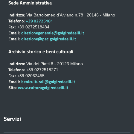
Sede Amministrativa
Indirizzo:
Via Bartolomeo d'Alviano n.78 , 20146 - Milano
Telefono:
+39 02725181
Fax:
+39 0272518484
Email:
direzionegenerale@golgiredaelli.it
Email:
direzione@pec.golgiredaelli.it
Archivio storico e beni culturali
Indirizzo:
Via dei Piatti 8 - 20123 Milano
Telefono:
+39 0272518271
Fax:
+39 02062455
Email:
beniculturali@golgiredaelli.it
Sito:
www.culturagolgiredaelli.it
Servizi