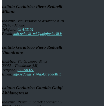
Istituto Geriatrico Piero Redaelli
Milano
Indirizzo:
Via Bartolomeo d'Alviano n.78
20146 - Milano
Telefono:
02 413151
Email:
info.redaelli_mi@golgiredaelli.it
Istituto Geriatrico Piero Redaelli
Vimodrone
Indirizzo:
Via G. Leopardi n.3
20055 - Vimodrone (MI)
Telefono:
02 250321
Email:
info.redaelli_vi@golgiredaelli.it
Istituto Geriatrico Camillo Golgi
Abbiategrasso
Indirizzo:
Piazza E. Samek Lodovici n.5