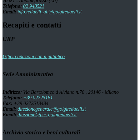
20081 - Abbiategrasso (MI)
Telefono:
02 948521
Email:
info.redaelli_ab@golgiredaelli.it
Recapiti e contatti
URP
Ufficio relazioni con il pubblico
Sede Amministrativa
Indirizzo:
Via Bartolomeo d'Alviano n.78 , 20146 - Milano
Telefono:
+39 02725181
Fax:
+39 0272518484
Email:
direzionegenerale@golgiredaelli.it
Email:
direzione@pec.golgiredaelli.it
Archivio storico e beni culturali