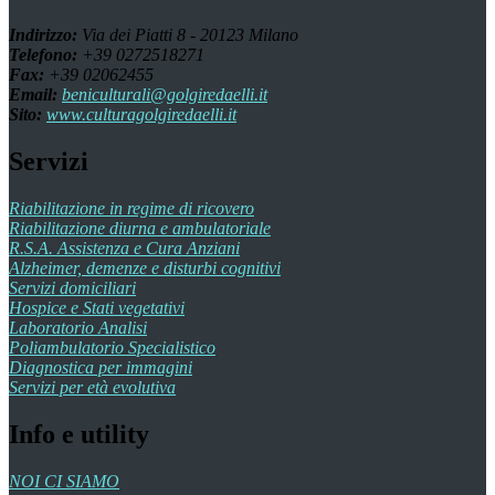
Indirizzo:
Via dei Piatti 8 - 20123 Milano
Telefono:
+39 0272518271
Fax:
+39 02062455
Email:
beniculturali@golgiredaelli.it
Sito:
www.culturagolgiredaelli.it
Servizi
Riabilitazione in regime di ricovero
Riabilitazione diurna e ambulatoriale
R.S.A. Assistenza e Cura Anziani
Alzheimer, demenze e disturbi cognitivi
Servizi domiciliari
Hospice e Stati vegetativi
Laboratorio Analisi
Poliambulatorio Specialistico
Diagnostica per immagini
Servizi per età evolutiva
Info e utility
NOI CI SIAMO