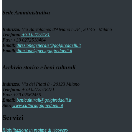
Sede Amministrativa
Indirizzo:
Via Bartolomeo d'Alviano n.78 , 20146 - Milano
Telefono:
+39 02725181
Fax:
+39 0272518484
Email:
direzionegenerale@golgiredaelli.it
Email:
direzione@pec.golgiredaelli.it
Archivio storico e beni culturali
Indirizzo:
Via dei Piatti 8 - 20123 Milano
Telefono:
+39 0272518271
Fax:
+39 02062455
Email:
beniculturali@golgiredaelli.it
Sito:
www.culturagolgiredaelli.it
Servizi
Riabilitazione in regime di ricovero