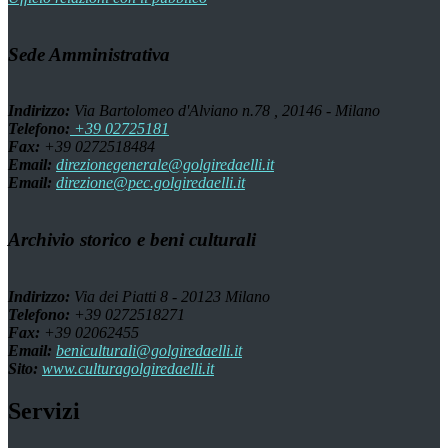
Sede Amministrativa
Indirizzo:
Via Bartolomeo d'Alviano n.78 , 20146 - Milano
Telefono:
+39 02725181
Fax:
+39 0272518484
Email:
direzionegenerale@golgiredaelli.it
Email:
direzione@pec.golgiredaelli.it
Archivio storico e beni culturali
Indirizzo:
Via dei Piatti 8 - 20123 Milano
Telefono:
+39 0272518271
Fax:
+39 02062455
Email:
beniculturali@golgiredaelli.it
Sito:
www.culturagolgiredaelli.it
Servizi