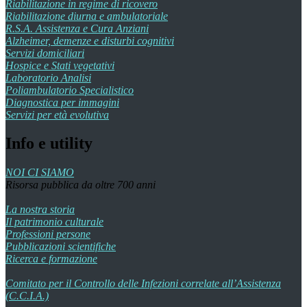
Riabilitazione in regime di ricovero
Riabilitazione diurna e ambulatoriale
R.S.A. Assistenza e Cura Anziani
Alzheimer, demenze e disturbi cognitivi
Servizi domiciliari
Hospice e Stati vegetativi
Laboratorio Analisi
Poliambulatorio Specialistico
Diagnostica per immagini
Servizi per età evolutiva
Info e utility
NOI CI SIAMO
Risorsa pubblica da oltre 700 anni
La nostra storia
Il patrimonio culturale
Professioni persone
Pubblicazioni scientifiche
Ricerca e formazione
Comitato per il Controllo delle Infezioni correlate all’Assistenza
(C.C.I.A.)