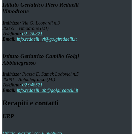
Istituto Geriatrico Piero Redaelli
Vimodrone
Indirizzo:
Via G. Leopardi n.3
20055 - Vimodrone (MI)
Telefono:
02 250321
Email:
info.redaelli_vi@golgiredaelli.it
Istituto Geriatrico Camillo Golgi
Abbiategrasso
Indirizzo:
Piazza E. Samek Lodovici n.5
20081 - Abbiategrasso (MI)
Telefono:
02 948521
Email:
info.redaelli_ab@golgiredaelli.it
Recapiti e contatti
URP
Ufficio relazioni con il pubblico