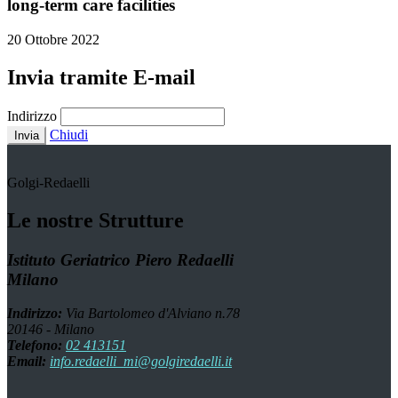
long-term care facilities
20 Ottobre 2022
Invia tramite E-mail
Indirizzo
Chiudi
Invia
Golgi-Redaelli
Le nostre Strutture
Istituto Geriatrico Piero Redaelli
Milano
Indirizzo:
Via Bartolomeo d'Alviano n.78
20146 - Milano
Telefono:
02 413151
Email:
info.redaelli_mi@golgiredaelli.it