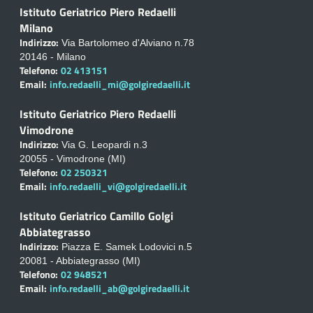
Istituto Geriatrico Piero Redaelli
Milano
Indirizzo:
Via Bartolomeo d'Alviano n.78
20146 - Milano
Telefono:
02 413151
Email:
info.redaelli_mi@golgiredaelli.it
Istituto Geriatrico Piero Redaelli
Vimodrone
Indirizzo:
Via G. Leopardi n.3
20055 - Vimodrone (MI)
Telefono:
02 250321
Email:
info.redaelli_vi@golgiredaelli.it
Istituto Geriatrico Camillo Golgi
Abbiategrasso
Indirizzo:
Piazza E. Samek Lodovici n.5
20081 - Abbiategrasso (MI)
Telefono:
02 948521
Email:
info.redaelli_ab@golgiredaelli.it