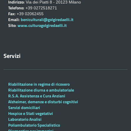
Indirizzo:
Via dei Piatti 8 - 20123 Milano
Telefono:
+39 0272518271
Fax:
+39 02062455
Email:
beniculturali@golgiredaelli.it
Sito:
www.culturagolgiredaelli.it
Servizi
Riabilitazione in regime di ricovero
Riabilitazione diurna e ambulatoriale
R.S.A. Assistenza e Cura Anziani
Alzheimer, demenze e disturbi cognitivi
Servizi domiciliari
Hospice e Stati vegetativi
Laboratorio Analisi
Poliambulatorio Specialistico
Diagnostica per immagini