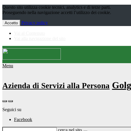
Questo sito utilizza cookie tecnici, analytics e di terze parti.
Proseguendo nella navigazione accetti l’utilizzo dei cookie.
Privacy policy
Accetto
Vai al Contenuto
Vai alla navigazione del sito
Menu
Golg
Azienda di Servizi alla Persona
Seguici su
Facebook
cerca nel sito