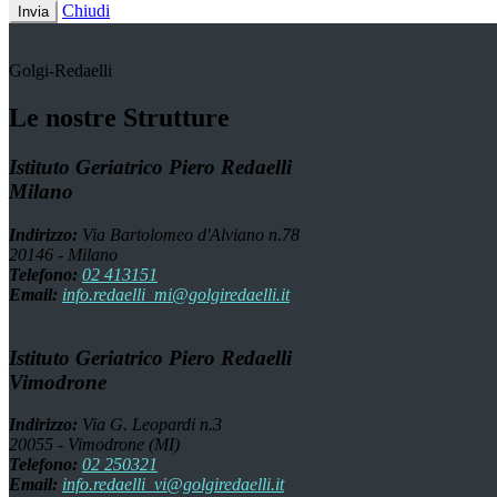
Chiudi
Invia
Golgi-Redaelli
Le nostre Strutture
Istituto Geriatrico Piero Redaelli
Milano
Indirizzo:
Via Bartolomeo d'Alviano n.78
20146 - Milano
Telefono:
02 413151
Email:
info.redaelli_mi@golgiredaelli.it
Istituto Geriatrico Piero Redaelli
Vimodrone
Indirizzo:
Via G. Leopardi n.3
20055 - Vimodrone (MI)
Telefono:
02 250321
Email:
info.redaelli_vi@golgiredaelli.it