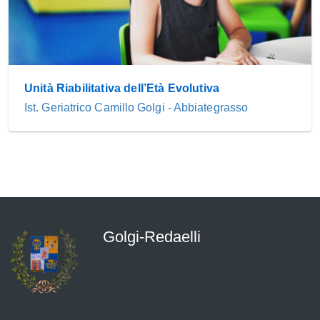
Unità Riabilitativa dell’Età Evolutiva
Ist. Geriatrico Camillo Golgi - Abbiategrasso
Golgi-Redaelli