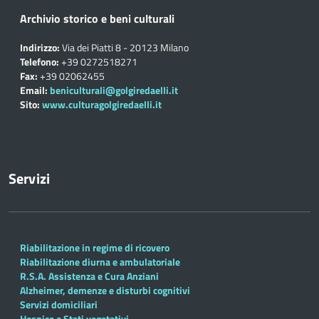
Archivio storico e beni culturali
Indirizzo:
Via dei Piatti 8 - 20123 Milano
Telefono:
+39 0272518271
Fax:
+39 02062455
Email:
beniculturali@golgiredaelli.it
Sito:
www.culturagolgiredaelli.it
Servizi
Riabilitazione in regime di ricovero
Riabilitazione diurna e ambulatoriale
R.S.A. Assistenza e Cura Anziani
Alzheimer, demenze e disturbi cognitivi
Servizi domiciliari
Hospice e Stati vegetativi