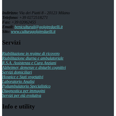
Indirizzo:
Via dei Piatti 8 - 20123 Milano
Telefono:
+39 0272518271
Fax:
+39 02062455
Email:
beniculturali@golgiredaelli.it
Sito:
www.culturagolgiredaelli.it
Servizi
Riabilitazione in regime di ricovero
Riabilitazione diurna e ambulatoriale
R.S.A. Assistenza e Cura Anziani
Alzheimer, demenze e disturbi cognitivi
Servizi domiciliari
Hospice e Stati vegetativi
Laboratorio Analisi
Poliambulatorio Specialistico
Diagnostica per immagini
Servizi per età evolutiva
Info e utility