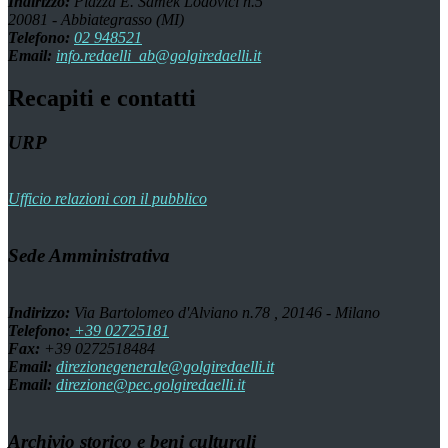
Indirizzo:
Piazza E. Samek Lodovici n.5
20081 - Abbiategrasso (MI)
Telefono:
02 948521
Email:
info.redaelli_ab@golgiredaelli.it
Recapiti e contatti
URP
Ufficio relazioni con il pubblico
Sede Amministrativa
Indirizzo:
Via Bartolomeo d'Alviano n.78 , 20146 - Milano
Telefono:
+39 02725181
Fax:
+39 0272518484
Email:
direzionegenerale@golgiredaelli.it
Email:
direzione@pec.golgiredaelli.it
Archivio storico e beni culturali