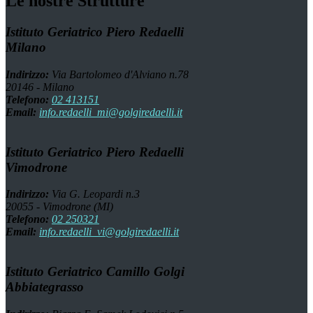
Le nostre Strutture
Istituto Geriatrico Piero Redaelli
Milano
Indirizzo:
Via Bartolomeo d'Alviano n.78
20146 - Milano
Telefono:
02 413151
Email:
info.redaelli_mi@golgiredaelli.it
Istituto Geriatrico Piero Redaelli
Vimodrone
Indirizzo:
Via G. Leopardi n.3
20055 - Vimodrone (MI)
Telefono:
02 250321
Email:
info.redaelli_vi@golgiredaelli.it
Istituto Geriatrico Camillo Golgi
Abbiategrasso