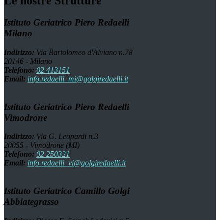
Le nostre Strutture
Istituto Geriatrico Piero Redaelli
Milano
Indirizzo:
Via Bartolomeo d'Alviano n.78
20146 - Milano
Telefono:
02 413151
Email:
info.redaelli_mi@golgiredaelli.it
Istituto Geriatrico Piero Redaelli
Vimodrone
Indirizzo:
Via G. Leopardi n.3
20055 - Vimodrone (MI)
Telefono:
02 250321
Email:
info.redaelli_vi@golgiredaelli.it
Istituto Geriatrico Camillo Golgi
Abbiategrasso