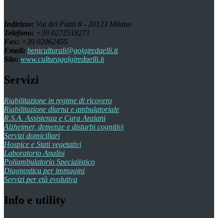
Indirizzo:
Via dei Piatti 8 - 20123 Milano
Telefono:
+39 0272518271
Fax:
+39 02062455
Email:
beniculturali@golgiredaelli.it
Sito:
www.culturagolgiredaelli.it
Servizi
Riabilitazione in regime di ricovero
Riabilitazione diurna e ambulatoriale
R.S.A. Assistenza e Cura Anziani
Alzheimer, demenze e disturbi cognitivi
Servizi domiciliari
Hospice e Stati vegetativi
Laboratorio Analisi
Poliambulatorio Specialistico
Diagnostica per immagini
Servizi per età evolutiva
Info e utility