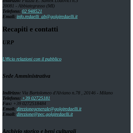
Indirizzo:
Piazza E. Samek Lodovici n.5
20081 - Abbiategrasso (MI)
Telefono:
02 948521
Email:
info.redaelli_ab@golgiredaelli.it
Recapiti e contatti
URP
Ufficio relazioni con il pubblico
Sede Amministrativa
Indirizzo:
Via Bartolomeo d'Alviano n.78 , 20146 - Milano
Telefono:
+39 02725181
Fax:
+39 0272518484
Email:
direzionegenerale@golgiredaelli.it
Email:
direzione@pec.golgiredaelli.it
Archivio storico e beni culturali