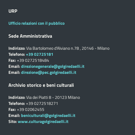
URP
Ufficio relazioni con il pubblico
Sede Amministrativa
Indirizzo:
Via Bartolomeo d'Alviano n.78 , 20146 - Milano
Telefono:
+39 02725181
Fax:
+39 0272518484
Email:
direzionegenerale@golgiredaelli.it
Email:
direzione@pec.golgiredaelli.it
Archivio storico e beni culturali
Indirizzo:
Via dei Piatti 8 - 20123 Milano
Telefono:
+39 0272518271
Fax:
+39 02062455
Email:
beniculturali@golgiredaelli.it
Sito:
www.culturagolgiredaelli.it