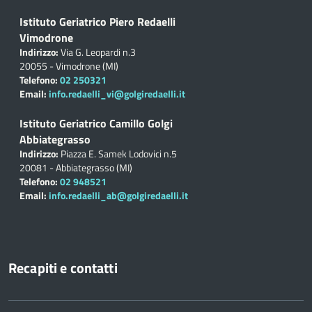
Istituto Geriatrico Piero Redaelli
Vimodrone
Indirizzo:
Via G. Leopardi n.3
20055 - Vimodrone (MI)
Telefono:
02 250321
Email:
info.redaelli_vi@golgiredaelli.it
Istituto Geriatrico Camillo Golgi
Abbiategrasso
Indirizzo:
Piazza E. Samek Lodovici n.5
20081 - Abbiategrasso (MI)
Telefono:
02 948521
Email:
info.redaelli_ab@golgiredaelli.it
Recapiti e contatti