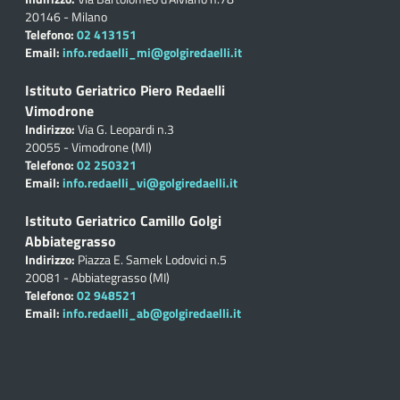
20146 - Milano
Telefono:
02 413151
Email:
info.redaelli_mi@golgiredaelli.it
Istituto Geriatrico Piero Redaelli
Vimodrone
Indirizzo:
Via G. Leopardi n.3
20055 - Vimodrone (MI)
Telefono:
02 250321
Email:
info.redaelli_vi@golgiredaelli.it
Istituto Geriatrico Camillo Golgi
Abbiategrasso
Indirizzo:
Piazza E. Samek Lodovici n.5
20081 - Abbiategrasso (MI)
Telefono:
02 948521
Email:
info.redaelli_ab@golgiredaelli.it