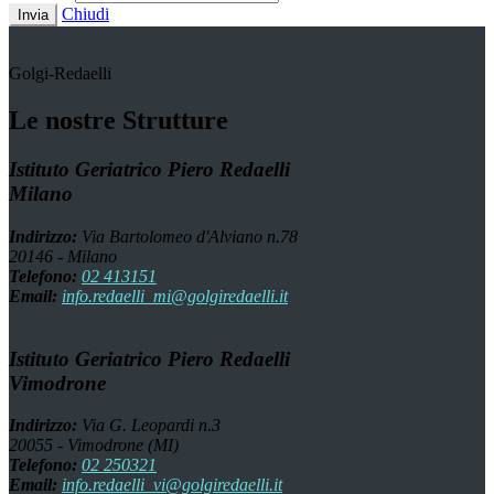
Chiudi
Invia
Golgi-Redaelli
Le nostre Strutture
Istituto Geriatrico Piero Redaelli
Milano
Indirizzo:
Via Bartolomeo d'Alviano n.78
20146 - Milano
Telefono:
02 413151
Email:
info.redaelli_mi@golgiredaelli.it
Istituto Geriatrico Piero Redaelli
Vimodrone
Indirizzo:
Via G. Leopardi n.3
20055 - Vimodrone (MI)
Telefono:
02 250321
Email:
info.redaelli_vi@golgiredaelli.it