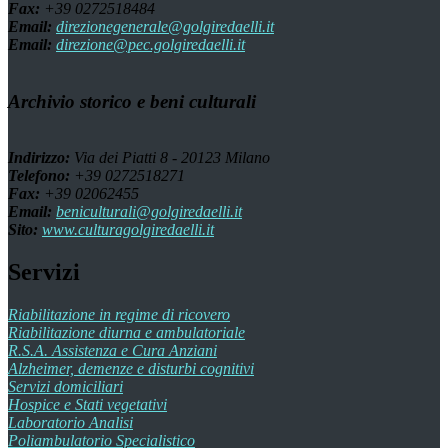
Fax:
+39 0272518484
Email:
direzionegenerale@golgiredaelli.it
Email:
direzione@pec.golgiredaelli.it
Archivio storico e beni culturali
Indirizzo:
Via dei Piatti 8 - 20123 Milano
Telefono:
+39 0272518271
Fax:
+39 02062455
Email:
beniculturali@golgiredaelli.it
Sito:
www.culturagolgiredaelli.it
Servizi
Riabilitazione in regime di ricovero
Riabilitazione diurna e ambulatoriale
R.S.A. Assistenza e Cura Anziani
Alzheimer, demenze e disturbi cognitivi
Servizi domiciliari
Hospice e Stati vegetativi
Laboratorio Analisi
Poliambulatorio Specialistico