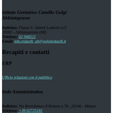
Istituto Geriatrico Camillo Golgi
Abbiategrasso
Indirizzo:
Piazza E. Samek Lodovici n.5
20081 - Abbiategrasso (MI)
Telefono:
02 948521
Email:
info.redaelli_ab@golgiredaelli.it
Recapiti e contatti
URP
Ufficio relazioni con il pubblico
Sede Amministrativa
Indirizzo:
Via Bartolomeo d'Alviano n.78 , 20146 - Milano
Telefono:
+39 02725181