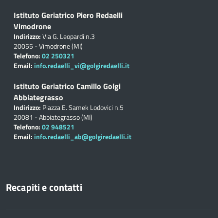
Istituto Geriatrico Piero Redaelli
Vimodrone
Indirizzo:
Via G. Leopardi n.3
20055 - Vimodrone (MI)
Telefono:
02 250321
Email:
info.redaelli_vi@golgiredaelli.it
Istituto Geriatrico Camillo Golgi
Abbiategrasso
Indirizzo:
Piazza E. Samek Lodovici n.5
20081 - Abbiategrasso (MI)
Telefono:
02 948521
Email:
info.redaelli_ab@golgiredaelli.it
Recapiti e contatti