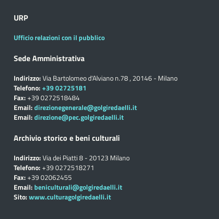
URP
Ufficio relazioni con il pubblico
Sede Amministrativa
Indirizzo:
Via Bartolomeo d'Alviano n.78 , 20146 - Milano
Telefono:
+39 02725181
Fax:
+39 0272518484
Email:
direzionegenerale@golgiredaelli.it
Email:
direzione@pec.golgiredaelli.it
Archivio storico e beni culturali
Indirizzo:
Via dei Piatti 8 - 20123 Milano
Telefono:
+39 0272518271
Fax:
+39 02062455
Email:
beniculturali@golgiredaelli.it
Sito:
www.culturagolgiredaelli.it