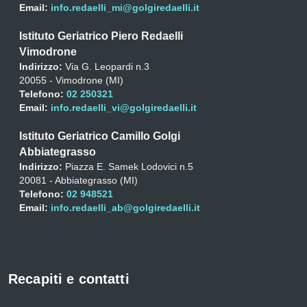
Email:
info.redaelli_mi@golgiredaelli.it
Istituto Geriatrico Piero Redaelli
Vimodrone
Indirizzo:
Via G. Leopardi n.3
20055 - Vimodrone (MI)
Telefono:
02 250321
Email:
info.redaelli_vi@golgiredaelli.it
Istituto Geriatrico Camillo Golgi
Abbiategrasso
Indirizzo:
Piazza E. Samek Lodovici n.5
20081 - Abbiategrasso (MI)
Telefono:
02 948521
Email:
info.redaelli_ab@golgiredaelli.it
Recapiti e contatti