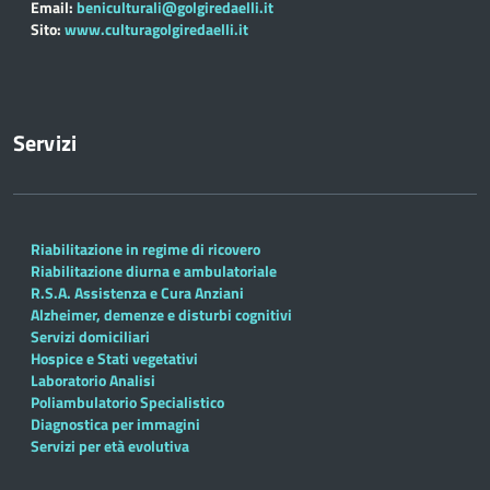
Email:
beniculturali@golgiredaelli.it
Sito:
www.culturagolgiredaelli.it
Servizi
Riabilitazione in regime di ricovero
Riabilitazione diurna e ambulatoriale
R.S.A. Assistenza e Cura Anziani
Alzheimer, demenze e disturbi cognitivi
Servizi domiciliari
Hospice e Stati vegetativi
Laboratorio Analisi
Poliambulatorio Specialistico
Diagnostica per immagini
Servizi per età evolutiva