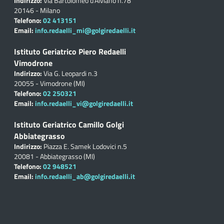
Indirizzo:
Via Bartolomeo d'Alviano n.78
20146 - Milano
Telefono:
02 413151
Email:
info.redaelli_mi@golgiredaelli.it
Istituto Geriatrico Piero Redaelli
Vimodrone
Indirizzo:
Via G. Leopardi n.3
20055 - Vimodrone (MI)
Telefono:
02 250321
Email:
info.redaelli_vi@golgiredaelli.it
Istituto Geriatrico Camillo Golgi
Abbiategrasso
Indirizzo:
Piazza E. Samek Lodovici n.5
20081 - Abbiategrasso (MI)
Telefono:
02 948521
Email:
info.redaelli_ab@golgiredaelli.it