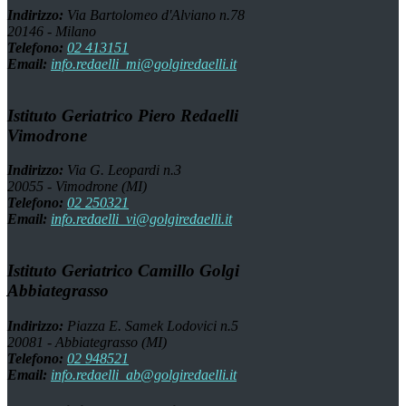
Indirizzo:
Via Bartolomeo d'Alviano n.78
20146 - Milano
Telefono:
02 413151
Email:
info.redaelli_mi@golgiredaelli.it
Istituto Geriatrico Piero Redaelli
Vimodrone
Indirizzo:
Via G. Leopardi n.3
20055 - Vimodrone (MI)
Telefono:
02 250321
Email:
info.redaelli_vi@golgiredaelli.it
Istituto Geriatrico Camillo Golgi
Abbiategrasso
Indirizzo:
Piazza E. Samek Lodovici n.5
20081 - Abbiategrasso (MI)
Telefono:
02 948521
Email:
info.redaelli_ab@golgiredaelli.it