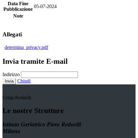
Data Fine
05-07-2024
Pubblicazione
Note
Allegati
determina_privacy.pdf
Invia tramite E-mail
Indirizzo
Chiudi
Invia
Golgi-Redaelli
Le nostre Strutture
Istituto Geriatrico Piero Redaelli
Milano