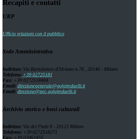
Recapiti e contatti
URP
Ufficio relazioni con il pubblico
Sede Amministrativa
Indirizzo:
Via Bartolomeo d'Alviano n.78 , 20146 - Milano
Telefono:
+39 02725181
Fax:
+39 0272518484
Email:
direzionegenerale@golgiredaelli.it
Email:
direzione@pec.golgiredaelli.it
Archivio storico e beni culturali
Indirizzo:
Via dei Piatti 8 - 20123 Milano
Telefono:
+39 0272518271
Fax:
+39 02062455