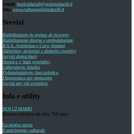
Email:
beniculturali@golgiredaelli.it
Sito:
www.culturagolgiredaelli.it
Servizi
Riabilitazione in regime di ricovero
Riabilitazione diurna e ambulatoriale
R.S.A. Assistenza e Cura Anziani
Alzheimer, demenze e disturbi cognitivi
Servizi domiciliari
Hospice e Stati vegetativi
Laboratorio Analisi
Poliambulatorio Specialistico
Diagnostica per immagini
Servizi per età evolutiva
Info e utility
NOI CI SIAMO
Risorsa pubblica da oltre 700 anni
La nostra storia
Il patrimonio culturale