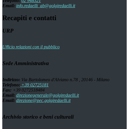
Telefono:
02 948521
Email:
info.redaelli_ab@golgiredaelli.it
Recapiti e contatti
URP
Ufficio relazioni con il pubblico
Sede Amministrativa
Indirizzo:
Via Bartolomeo d'Alviano n.78 , 20146 - Milano
Telefono:
+39 02725181
Fax:
+39 0272518484
Email:
direzionegenerale@golgiredaelli.it
Email:
direzione@pec.golgiredaelli.it
Archivio storico e beni culturali