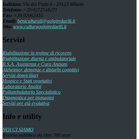
Indirizzo:
Via dei Piatti 8 - 20123 Milano
Telefono:
+39 0272518271
Fax:
+39 02062455
Email:
beniculturali@golgiredaelli.it
Sito:
www.culturagolgiredaelli.it
Servizi
Riabilitazione in regime di ricovero
Riabilitazione diurna e ambulatoriale
R.S.A. Assistenza e Cura Anziani
Alzheimer, demenze e disturbi cognitivi
Servizi domiciliari
Hospice e Stati vegetativi
Laboratorio Analisi
Poliambulatorio Specialistico
Diagnostica per immagini
Servizi per età evolutiva
Info e utility
NOI CI SIAMO
Risorsa pubblica da oltre 700 anni