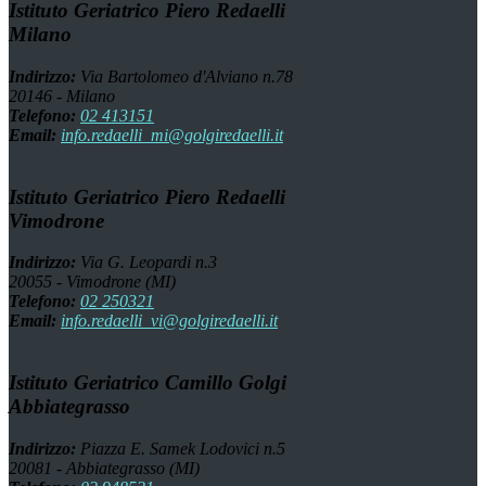
Istituto Geriatrico Piero Redaelli
Milano
Indirizzo:
Via Bartolomeo d'Alviano n.78
20146 - Milano
Telefono:
02 413151
Email:
info.redaelli_mi@golgiredaelli.it
Istituto Geriatrico Piero Redaelli
Vimodrone
Indirizzo:
Via G. Leopardi n.3
20055 - Vimodrone (MI)
Telefono:
02 250321
Email:
info.redaelli_vi@golgiredaelli.it
Istituto Geriatrico Camillo Golgi
Abbiategrasso
Indirizzo:
Piazza E. Samek Lodovici n.5
20081 - Abbiategrasso (MI)