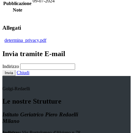
09-07-2024
Pubblicazione
Note
Allegati
determina_privacy.pdf
Invia tramite E-mail
Indirizzo
Chiudi
Invia
Golgi-Redaelli
Le nostre Strutture
Istituto Geriatrico Piero Redaelli
Milano
Indirizzo:
Via Bartolomeo d'Alviano n.78