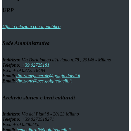
URP
Ufficio relazioni con il pubblico
Sede Amministrativa
Indirizzo:
Via Bartolomeo d'Alviano n.78 , 20146 - Milano
Telefono:
+39 02725181
Fax:
+39 0272518484
Email:
direzionegenerale@golgiredaelli.it
Email:
direzione@pec.golgiredaelli.it
Archivio storico e beni culturali
Indirizzo:
Via dei Piatti 8 - 20123 Milano
Telefono:
+39 0272518271
Fax:
+39 02062455
Email:
beniculturali@golgiredaelli.it