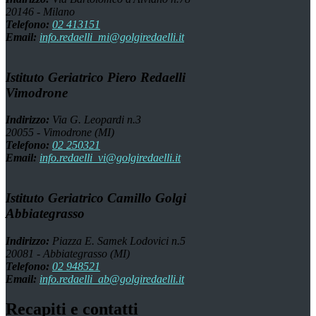
20146 - Milano
Telefono:
02 413151
Email:
info.redaelli_mi@golgiredaelli.it
Istituto Geriatrico Piero Redaelli
Vimodrone
Indirizzo:
Via G. Leopardi n.3
20055 - Vimodrone (MI)
Telefono:
02 250321
Email:
info.redaelli_vi@golgiredaelli.it
Istituto Geriatrico Camillo Golgi
Abbiategrasso
Indirizzo:
Piazza E. Samek Lodovici n.5
20081 - Abbiategrasso (MI)
Telefono:
02 948521
Email:
info.redaelli_ab@golgiredaelli.it
Recapiti e contatti