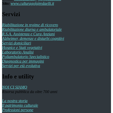
Sito:
www.culturagolgiredaelli.it
Servizi
Riabilitazione in regime di ricovero
Riabilitazione diurna e ambulatoriale
R.S.A. Assistenza e Cura Anziani
Alzheimer, demenze e disturbi cognitivi
Servizi domiciliari
Hospice e Stati vegetativi
Laboratorio Analisi
Poliambulatorio Specialistico
Diagnostica per immagini
Servizi per età evolutiva
Info e utility
NOI CI SIAMO
Risorsa pubblica da oltre 700 anni
La nostra storia
Il patrimonio culturale
Professioni persone