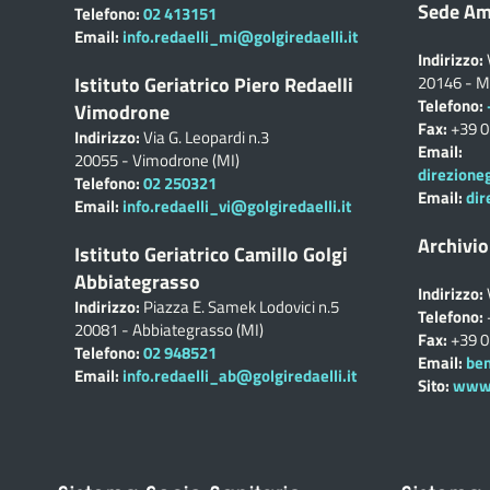
Sede Am
Telefono:
02 413151
Email:
info.redaelli_mi@golgiredaelli.it
Indirizzo:
Istituto Geriatrico Piero Redaelli
20146 - M
Telefono:
Vimodrone
Fax:
+39 
Indirizzo:
Via G. Leopardi n.3
Email:
20055 - Vimodrone (MI)
direzione
Telefono:
02 250321
Email:
dir
Email:
info.redaelli_vi@golgiredaelli.it
Archivio
Istituto Geriatrico Camillo Golgi
Abbiategrasso
Indirizzo:
Indirizzo:
Piazza E. Samek Lodovici n.5
Telefono:
20081 - Abbiategrasso (MI)
Fax:
+39 
Telefono:
02 948521
Email:
ben
Email:
info.redaelli_ab@golgiredaelli.it
Sito:
www.c