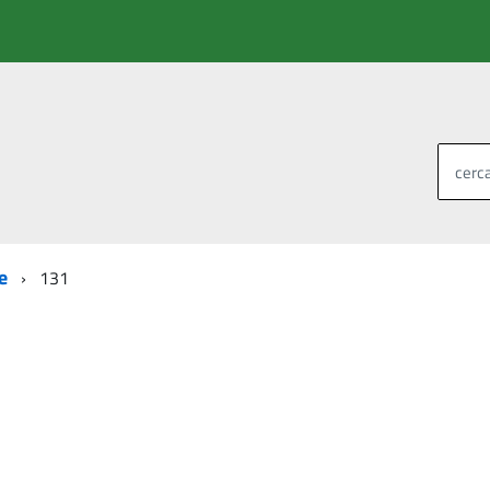
cerca
e
131