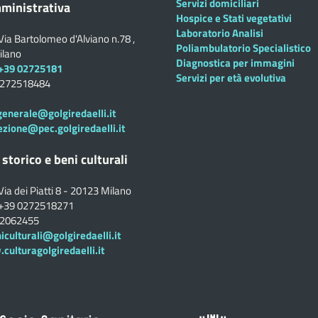
Servizi domiciliari
ministrativa
Hospice e Stati vegetativi
Laboratorio Analisi
Via Bartolomeo d'Alviano n.78 ,
Poliambulatorio Specialistico
ilano
Diagnostica per immagini
+39 02725181
Servizi per età evolutiva
0272518484
generale@golgiredaelli.it
ezione@pec.golgiredaelli.it
 storico e beni culturali
Via dei Piatti 8 - 20123 Milano
+39 0272518271
02062455
iculturali@golgiredaelli.it
ulturagolgiredaelli.it