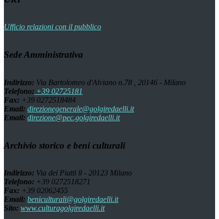
Ufficio relazioni con il pubblico
Sede Amministrativa
Indirizzo:
Via Bartolomeo d'Alviano n.78 , 20146 - Milano
Telefono:
+39 02725181
Fax:
+39 0272518484
Email:
direzionegenerale@golgiredaelli.it
Email:
direzione@pec.golgiredaelli.it
Archivio storico e beni culturali
Indirizzo:
Via dei Piatti 8 - 20123 Milano
Telefono:
+39 0272518271
Fax:
+39 02062455
Email:
beniculturali@golgiredaelli.it
Sito:
www.culturagolgiredaelli.it