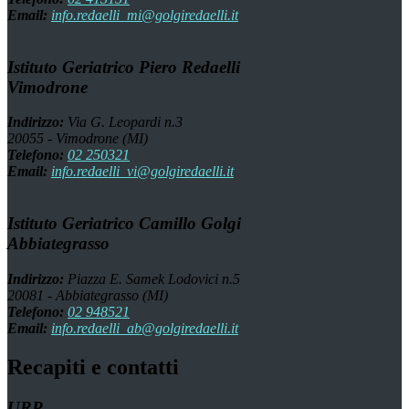
Email:
info.redaelli_mi@golgiredaelli.it
Istituto Geriatrico Piero Redaelli
Vimodrone
Indirizzo:
Via G. Leopardi n.3
20055 - Vimodrone (MI)
Telefono:
02 250321
Email:
info.redaelli_vi@golgiredaelli.it
Istituto Geriatrico Camillo Golgi
Abbiategrasso
Indirizzo:
Piazza E. Samek Lodovici n.5
20081 - Abbiategrasso (MI)
Telefono:
02 948521
Email:
info.redaelli_ab@golgiredaelli.it
Recapiti e contatti
URP