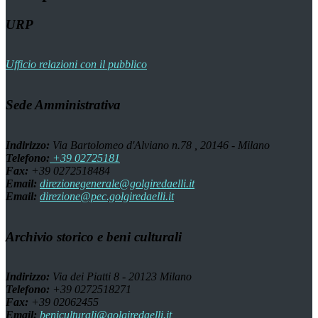
URP
Ufficio relazioni con il pubblico
Sede Amministrativa
Indirizzo:
Via Bartolomeo d'Alviano n.78 , 20146 - Milano
Telefono:
+39 02725181
Fax:
+39 0272518484
Email:
direzionegenerale@golgiredaelli.it
Email:
direzione@pec.golgiredaelli.it
Archivio storico e beni culturali
Indirizzo:
Via dei Piatti 8 - 20123 Milano
Telefono:
+39 0272518271
Fax:
+39 02062455
Email:
beniculturali@golgiredaelli.it