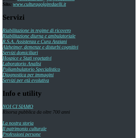
Sito:
www.culturagolgiredaelli.it
Servizi
Riabilitazione in regime di ricovero
Riabilitazione diurna e ambulatoriale
R.S.A. Assistenza e Cura Anziani
Alzheimer, demenze e disturbi cognitivi
Servizi domiciliari
Hospice e Stati vegetativi
Laboratorio Analisi
Poliambulatorio Specialistico
Diagnostica per immagini
Servizi per età evolutiva
Info e utility
NOI CI SIAMO
Risorsa pubblica da oltre 700 anni
La nostra storia
Il patrimonio culturale
Professioni persone