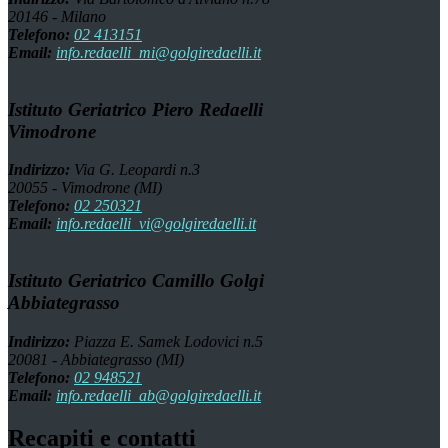
20146 - Milano
Telefono:
02 413151
Email:
info.redaelli_mi@golgiredaelli.it
Istituto Geriatrico Piero Redaelli
Vimodrone
Indirizzo:
Via G. Leopardi n.3
20055 - Vimodrone (MI)
Telefono:
02 250321
Email:
info.redaelli_vi@golgiredaelli.it
Istituto Geriatrico Camillo Golgi
Abbiategrasso
Indirizzo:
Piazza E. Samek Lodovici n.5
20081 - Abbiategrasso (MI)
Telefono:
02 948521
Email:
info.redaelli_ab@golgiredaelli.it
Recapiti e contatti