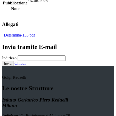
04-06-2026
Pubblicazione
Note
Allegati
Determina-133.pdf
Invia tramite E-mail
Indirizzo
Chiudi
Invia
Golgi-Redaelli
Le nostre Strutture
Istituto Geriatrico Piero Redaelli
Milano
Indirizzo:
Via Bartolomeo d'Alviano n.78