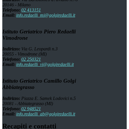
20146 - Milano
Telefono:
02 413151
Email:
info.redaelli_mi@golgiredaelli.it
Istituto Geriatrico Piero Redaelli
Vimodrone
Indirizzo:
Via G. Leopardi n.3
20055 - Vimodrone (MI)
Telefono:
02 250321
Email:
info.redaelli_vi@golgiredaelli.it
Istituto Geriatrico Camillo Golgi
Abbiategrasso
Indirizzo:
Piazza E. Samek Lodovici n.5
20081 - Abbiategrasso (MI)
Telefono:
02 948521
Email:
info.redaelli_ab@golgiredaelli.it
Recapiti e contatti