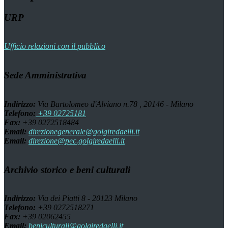
URP
Ufficio relazioni con il pubblico
Sede Amministrativa
Indirizzo:
Via Bartolomeo d'Alviano n.78 , 20146 - Milano
Telefono:
+39 02725181
Fax:
+39 0272518484
Email:
direzionegenerale@golgiredaelli.it
Email:
direzione@pec.golgiredaelli.it
Archivio storico e beni culturali
Indirizzo:
Via dei Piatti 8 - 20123 Milano
Telefono:
+39 0272518271
Fax:
+39 02062455
Email:
beniculturali@golgiredaelli.it