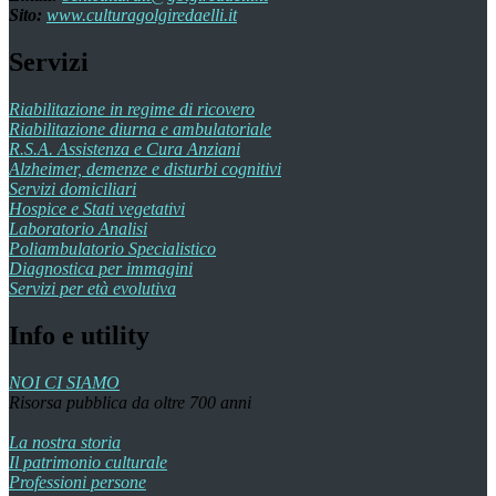
Sito:
www.culturagolgiredaelli.it
Servizi
Riabilitazione in regime di ricovero
Riabilitazione diurna e ambulatoriale
R.S.A. Assistenza e Cura Anziani
Alzheimer, demenze e disturbi cognitivi
Servizi domiciliari
Hospice e Stati vegetativi
Laboratorio Analisi
Poliambulatorio Specialistico
Diagnostica per immagini
Servizi per età evolutiva
Info e utility
NOI CI SIAMO
Risorsa pubblica da oltre 700 anni
La nostra storia
Il patrimonio culturale
Professioni persone