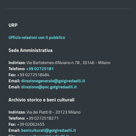
URP
Ufficio relazioni con il pubblico
Sede Amministrativa
Indirizzo:
Via Bartolomeo d'Alviano n.78 , 20146 - Milano
Telefono:
+39 02725181
Fax:
+39 0272518484
Email:
direzionegenerale@golgiredaelli.it
Email:
direzione@pec.golgiredaelli.it
Archivio storico e beni culturali
Indirizzo:
Via dei Piatti 8 - 20123 Milano
Telefono:
+39 0272518271
Fax:
+39 02062455
Email:
beniculturali@golgiredaelli.it