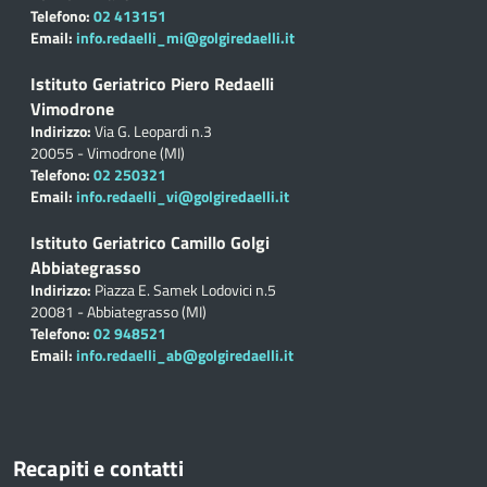
Telefono:
02 413151
Email:
info.redaelli_mi@golgiredaelli.it
Istituto Geriatrico Piero Redaelli
Vimodrone
Indirizzo:
Via G. Leopardi n.3
20055 - Vimodrone (MI)
Telefono:
02 250321
Email:
info.redaelli_vi@golgiredaelli.it
Istituto Geriatrico Camillo Golgi
Abbiategrasso
Indirizzo:
Piazza E. Samek Lodovici n.5
20081 - Abbiategrasso (MI)
Telefono:
02 948521
Email:
info.redaelli_ab@golgiredaelli.it
Recapiti e contatti