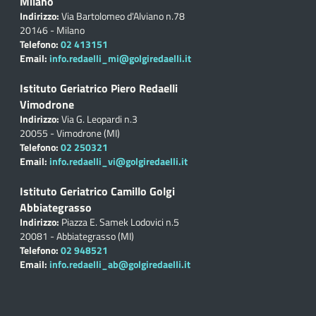
Milano
Indirizzo:
Via Bartolomeo d'Alviano n.78
20146 - Milano
Telefono:
02 413151
Email:
info.redaelli_mi@golgiredaelli.it
Istituto Geriatrico Piero Redaelli
Vimodrone
Indirizzo:
Via G. Leopardi n.3
20055 - Vimodrone (MI)
Telefono:
02 250321
Email:
info.redaelli_vi@golgiredaelli.it
Istituto Geriatrico Camillo Golgi
Abbiategrasso
Indirizzo:
Piazza E. Samek Lodovici n.5
20081 - Abbiategrasso (MI)
Telefono:
02 948521
Email:
info.redaelli_ab@golgiredaelli.it