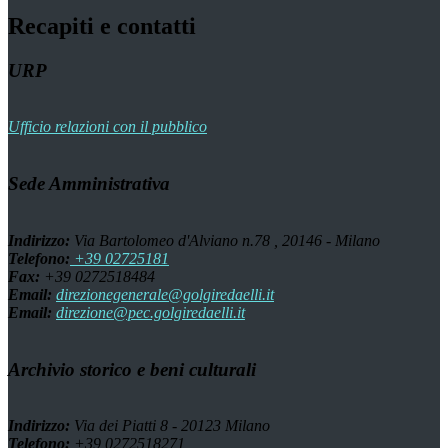
Recapiti e contatti
URP
Ufficio relazioni con il pubblico
Sede Amministrativa
Indirizzo:
Via Bartolomeo d'Alviano n.78 , 20146 - Milano
Telefono:
+39 02725181
Fax:
+39 0272518484
Email:
direzionegenerale@golgiredaelli.it
Email:
direzione@pec.golgiredaelli.it
Archivio storico e beni culturali
Indirizzo:
Via dei Piatti 8 - 20123 Milano
Telefono:
+39 0272518271