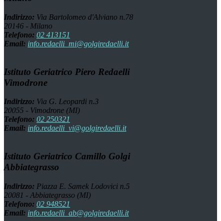
Indirizzo:
Via Bartolomeo d'Alviano n.78
20146 - Milano
Telefono:
02 413151
Email:
info.redaelli_mi@golgiredaelli.it
Istituto Geriatrico Piero Redaelli
Vimodrone
Indirizzo:
Via G. Leopardi n.3
20055 - Vimodrone (MI)
Telefono:
02 250321
Email:
info.redaelli_vi@golgiredaelli.it
Istituto Geriatrico Camillo Golgi
Abbiategrasso
Indirizzo:
Piazza E. Samek Lodovici n.5
20081 - Abbiategrasso (MI)
Telefono:
02 948521
Email:
info.redaelli_ab@golgiredaelli.it