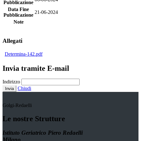
Pubblicazione
Data Fine
21-06-2024
Pubblicazione
Note
Allegati
Determina-142.pdf
Invia tramite E-mail
Indirizzo
Chiudi
Invia
Golgi-Redaelli
Le nostre Strutture
Istituto Geriatrico Piero Redaelli
Milano