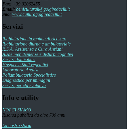
Fax:
+39 02062455
Email:
beniculturali@golgiredaelli.it
Sito:
www.culturagolgiredaelli.it
Servizi
Riabilitazione in regime di ricovero
Riabilitazione diurna e ambulatoriale
R.S.A. Assistenza e Cura Anziani
Alzheimer, demenze e disturbi cognitivi
Servizi domiciliari
Hospice e Stati vegetativi
Laboratorio Analisi
Poliambulatorio Specialistico
Diagnostica per immagini
Servizi per età evolutiva
Info e utility
NOI CI SIAMO
Risorsa pubblica da oltre 700 anni
La nostra storia