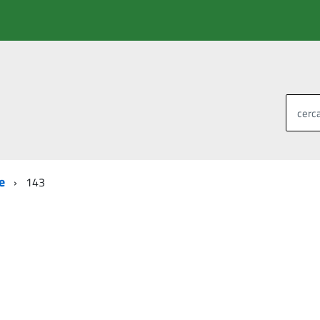
cerca
e
143