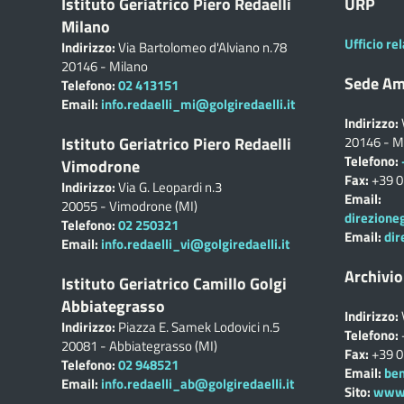
Istituto Geriatrico Piero Redaelli
URP
Milano
Ufficio rel
Indirizzo:
Via Bartolomeo d'Alviano n.78
20146 - Milano
Sede Am
Telefono:
02 413151
Email:
info.redaelli_mi@golgiredaelli.it
Indirizzo:
Istituto Geriatrico Piero Redaelli
20146 - M
Telefono:
Vimodrone
Fax:
+39 
Indirizzo:
Via G. Leopardi n.3
Email:
20055 - Vimodrone (MI)
direzione
Telefono:
02 250321
Email:
dir
Email:
info.redaelli_vi@golgiredaelli.it
Archivio
Istituto Geriatrico Camillo Golgi
Abbiategrasso
Indirizzo:
Indirizzo:
Piazza E. Samek Lodovici n.5
Telefono:
20081 - Abbiategrasso (MI)
Fax:
+39 
Telefono:
02 948521
Email:
ben
Email:
info.redaelli_ab@golgiredaelli.it
Sito:
www.c