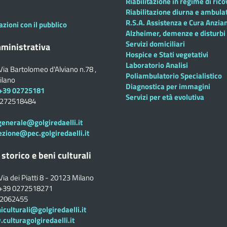
Riabilitazione in regime di ric
Riabilitazione diurna e ambula
R.S.A. Assistenza e Cura Anzian
azioni con il pubblico
Alzheimer, demenze e disturbi 
Servizi domiciliari
ministrativa
Hospice e Stati vegetativi
Laboratorio Analisi
Via Bartolomeo d'Alviano n.78 ,
Poliambulatorio Specialistico
ilano
Diagnostica per immagini
+39 02725181
Servizi per età evolutiva
0272518484
generale@golgiredaelli.it
ezione@pec.golgiredaelli.it
 storico e beni culturali
Via dei Piatti 8 - 20123 Milano
+39 0272518271
02062455
iculturali@golgiredaelli.it
ulturagolgiredaelli.it