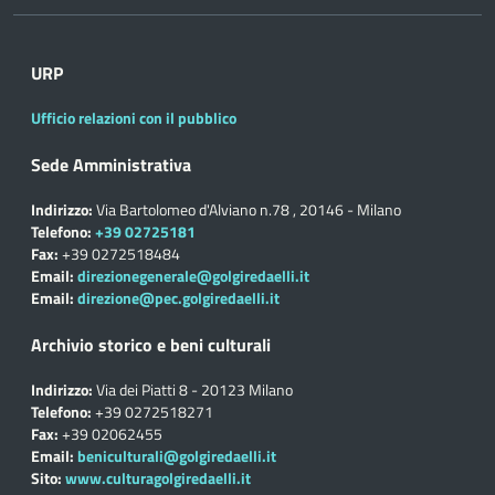
URP
Ufficio relazioni con il pubblico
Sede Amministrativa
Indirizzo:
Via Bartolomeo d'Alviano n.78 , 20146 - Milano
Telefono:
+39 02725181
Fax:
+39 0272518484
Email:
direzionegenerale@golgiredaelli.it
Email:
direzione@pec.golgiredaelli.it
Archivio storico e beni culturali
Indirizzo:
Via dei Piatti 8 - 20123 Milano
Telefono:
+39 0272518271
Fax:
+39 02062455
Email:
beniculturali@golgiredaelli.it
Sito:
www.culturagolgiredaelli.it