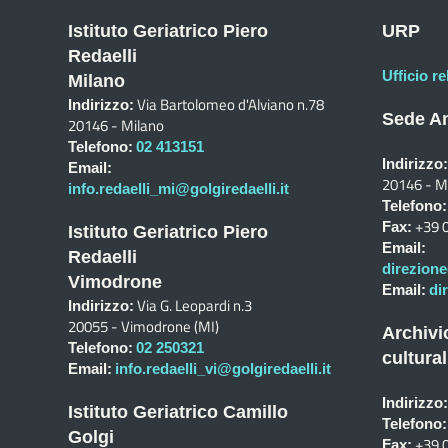
Istituto Geriatrico Piero
URP
Redaelli
Ufficio re
Milano
Via Bartolomeo d'Alviano n.78
Indirizzo:
Sede Am
20146 - Milano
Telefono:
02 413151
Indirizzo:
Email:
20146 - M
info.redaelli_mi@golgiredaelli.it
Telefono:
+39 
Fax:
Istituto Geriatrico Piero
Email:
Redaelli
direzione
Vimodrone
Email:
di
Via G. Leopardi n.3
Indirizzo:
20055 - Vimodrone (MI)
Archivi
Telefono:
02 250321
cultural
Email:
info.redaelli_vi@golgiredaelli.it
Indirizzo:
Istituto Geriatrico Camillo
Telefono:
Golgi
+39 
Fax: