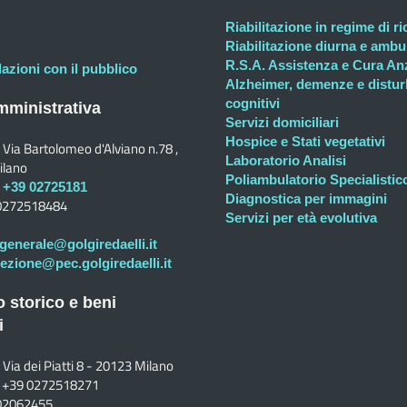
Riabilitazione in regime di r
Riabilitazione diurna e ambul
R.S.A. Assistenza e Cura An
lazioni con il pubblico
Alzheimer, demenze e distur
cognitivi
ministrativa
Servizi domiciliari
Hospice e Stati vegetativi
Via Bartolomeo d'Alviano n.78 ,
Laboratorio Analisi
ilano
Poliambulatorio Specialistic
+39 02725181
Diagnostica per immagini
0272518484
Servizi per età evolutiva
generale@golgiredaelli.it
rezione@pec.golgiredaelli.it
o storico e beni
i
Via dei Piatti 8 - 20123 Milano
+39 0272518271
02062455