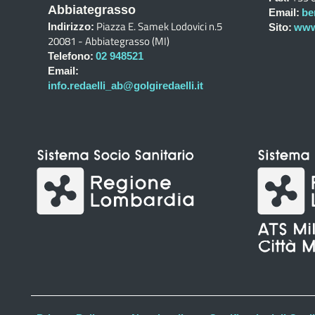
Abbiategrasso
Email:
be
Piazza E. Samek Lodovici n.5
Indirizzo:
Sito:
www.
20081 - Abbiategrasso (MI)
Telefono:
02 948521
Email:
info.redaelli_ab@golgiredaelli.it