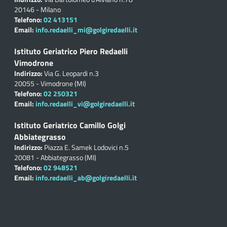
20146 - Milano
Telefono:
02 413151
Email:
info.redaelli_mi@golgiredaelli.it
Istituto Geriatrico Piero Redaelli
Vimodrone
Indirizzo:
Via G. Leopardi n.3
20055 - Vimodrone (MI)
Telefono:
02 250321
Email:
info.redaelli_vi@golgiredaelli.it
Istituto Geriatrico Camillo Golgi
Abbiategrasso
Indirizzo:
Piazza E. Samek Lodovici n.5
20081 - Abbiategrasso (MI)
Telefono:
02 948521
Email:
info.redaelli_ab@golgiredaelli.it