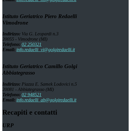
Istituto Geriatrico Piero Redaelli
Vimodrone
Indirizzo:
Via G. Leopardi n.3
20055 - Vimodrone (MI)
Telefono:
02 250321
Email:
info.redaelli_vi@golgiredaelli.it
Istituto Geriatrico Camillo Golgi
Abbiategrasso
Indirizzo:
Piazza E. Samek Lodovici n.5
20081 - Abbiategrasso (MI)
Telefono:
02 948521
Email:
info.redaelli_ab@golgiredaelli.it
Recapiti e contatti
URP