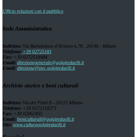
Ufficio relazioni con il pubblico
Sede Amministrativa
Indirizzo:
Via Bartolomeo d'Alviano n.78 , 20146 - Milano
Telefono:
+39 02725181
Fax:
+39 0272518484
Email:
direzionegenerale@golgiredaelli.it
Email:
direzione@pec.golgiredaelli.it
Archivio storico e beni culturali
Indirizzo:
Via dei Piatti 8 - 20123 Milano
Telefono:
+39 0272518271
Fax:
+39 02062455
Email:
beniculturali@golgiredaelli.it
Sito:
www.culturagolgiredaelli.it