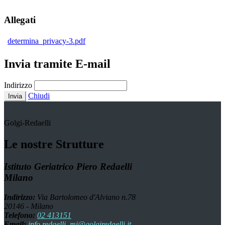
Allegati
determina_privacy-3.pdf
Invia tramite E-mail
Indirizzo
Chiudi
Invia
Golgi-Redaelli
Le nostre Strutture
Istituto Geriatrico Piero Redaelli
Milano
Indirizzo:
Via Bartolomeo d'Alviano n.78
20146 - Milano
Telefono:
02 413151
Email:
info.redaelli_mi@golgiredaelli.it