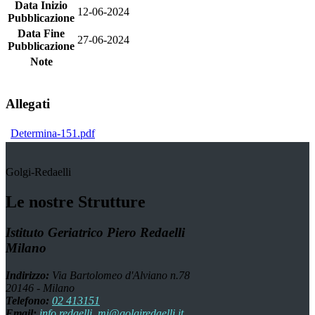
Data Inizio
12-06-2024
Pubblicazione
Data Fine
27-06-2024
Pubblicazione
Note
Allegati
Determina-151.pdf
Golgi-Redaelli
Le nostre Strutture
Istituto Geriatrico Piero Redaelli
Milano
Indirizzo:
Via Bartolomeo d'Alviano n.78
20146 - Milano
Telefono:
02 413151
Email:
info.redaelli_mi@golgiredaelli.it