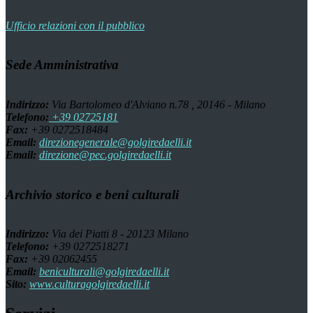
Ufficio relazioni con il pubblico
Sede Amministrativa
Indirizzo:
Via Bartolomeo d'Alviano n.78 , 20146 - Milano
Telefono:
+39 02725181
Fax:
+39 0272518484
Email:
direzionegenerale@golgiredaelli.it
Email:
direzione@pec.golgiredaelli.it
Archivio storico e beni culturali
Indirizzo:
Via dei Piatti 8 - 20123 Milano
Telefono:
+39 0272518271
Fax:
+39 02062455
Email:
beniculturali@golgiredaelli.it
Sito:
www.culturagolgiredaelli.it