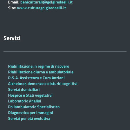
Email:
beniculturali@golgiredaelli.it
Sito:
www.culturagolgiredaelli.it
Servizi
Riabilitazione in regime di ricovero
Riabilitazione diurna e ambulatoriale
R.S.A. Assistenza e Cura Anziani
Alzheimer, demenze e disturbi cognitivi
Servizi domiciliari
Hospice e Stati vegetativi
Laboratorio Analisi
Poliambulatorio Specialistico
Diagnostica per immagini
Servizi per età evolutiva