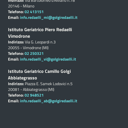
Indirizzo:
Via Bartolomeo d'Alviano n.78
20146 - Milano
Telefono:
02 413151
Email:
info.redaelli_mi@golgiredaelli.it
Istituto Geriatrico Piero Redaelli
Vimodrone
Indirizzo:
Via G. Leopardi n.3
20055 - Vimodrone (MI)
Telefono:
02 250321
Email:
info.redaelli_vi@golgiredaelli.it
Istituto Geriatrico Camillo Golgi
Abbiategrasso
Indirizzo:
Piazza E. Samek Lodovici n.5
20081 - Abbiategrasso (MI)
Telefono:
02 948521
Email:
info.redaelli_ab@golgiredaelli.it