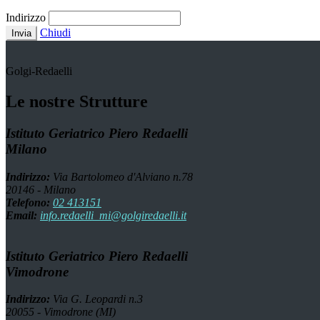
Indirizzo
Chiudi
Invia
Golgi-Redaelli
Le nostre Strutture
Istituto Geriatrico Piero Redaelli
Milano
Indirizzo:
Via Bartolomeo d'Alviano n.78
20146 - Milano
Telefono:
02 413151
Email:
info.redaelli_mi@golgiredaelli.it
Istituto Geriatrico Piero Redaelli
Vimodrone
Indirizzo:
Via G. Leopardi n.3
20055 - Vimodrone (MI)