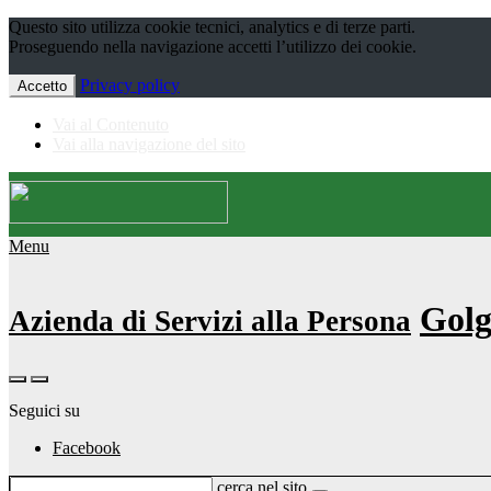
Questo sito utilizza cookie tecnici, analytics e di terze parti.
Proseguendo nella navigazione accetti l’utilizzo dei cookie.
Privacy policy
Accetto
Vai al Contenuto
Vai alla navigazione del sito
Menu
Golg
Azienda di Servizi alla Persona
Seguici su
Facebook
cerca nel sito