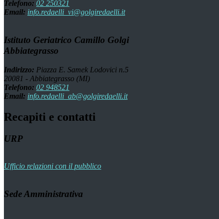
Telefono:
02 250321
Email:
info.redaelli_vi@golgiredaelli.it
Istituto Geriatrico Camillo Golgi
Abbiategrasso
Indirizzo:
Piazza E. Samek Lodovici n.5
20081 - Abbiategrasso (MI)
Telefono:
02 948521
Email:
info.redaelli_ab@golgiredaelli.it
Recapiti e contatti
URP
Ufficio relazioni con il pubblico
Sede Amministrativa