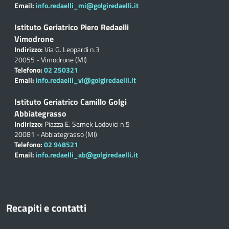
Email:
info.redaelli_mi@golgiredaelli.it
Istituto Geriatrico Piero Redaelli
Vimodrone
Indirizzo:
Via G. Leopardi n.3
20055 - Vimodrone (MI)
Telefono:
02 250321
Email:
info.redaelli_vi@golgiredaelli.it
Istituto Geriatrico Camillo Golgi
Abbiategrasso
Indirizzo:
Piazza E. Samek Lodovici n.5
20081 - Abbiategrasso (MI)
Telefono:
02 948521
Email:
info.redaelli_ab@golgiredaelli.it
Recapiti e contatti