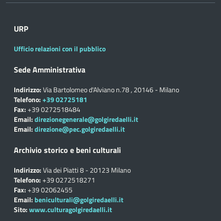
URP
Ufficio relazioni con il pubblico
Sede Amministrativa
Indirizzo:
Via Bartolomeo d'Alviano n.78 , 20146 - Milano
Telefono:
+39 02725181
Fax:
+39 0272518484
Email:
direzionegenerale@golgiredaelli.it
Email:
direzione@pec.golgiredaelli.it
Archivio storico e beni culturali
Indirizzo:
Via dei Piatti 8 - 20123 Milano
Telefono:
+39 0272518271
Fax:
+39 02062455
Email:
beniculturali@golgiredaelli.it
Sito:
www.culturagolgiredaelli.it