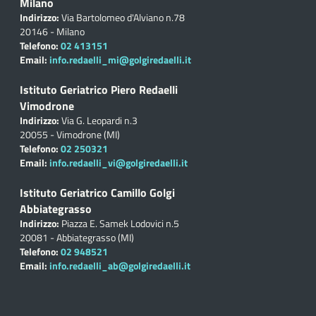
Milano
Indirizzo:
Via Bartolomeo d'Alviano n.78
20146 - Milano
Telefono:
02 413151
Email:
info.redaelli_mi@golgiredaelli.it
Istituto Geriatrico Piero Redaelli
Vimodrone
Indirizzo:
Via G. Leopardi n.3
20055 - Vimodrone (MI)
Telefono:
02 250321
Email:
info.redaelli_vi@golgiredaelli.it
Istituto Geriatrico Camillo Golgi
Abbiategrasso
Indirizzo:
Piazza E. Samek Lodovici n.5
20081 - Abbiategrasso (MI)
Telefono:
02 948521
Email:
info.redaelli_ab@golgiredaelli.it