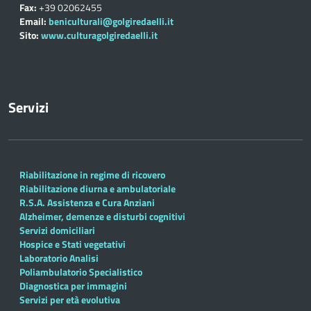
Fax:
+39 02062455
Email:
beniculturali@golgiredaelli.it
Sito:
www.culturagolgiredaelli.it
Servizi
Riabilitazione in regime di ricovero
Riabilitazione diurna e ambulatoriale
R.S.A. Assistenza e Cura Anziani
Alzheimer, demenze e disturbi cognitivi
Servizi domiciliari
Hospice e Stati vegetativi
Laboratorio Analisi
Poliambulatorio Specialistico
Diagnostica per immagini
Servizi per età evolutiva