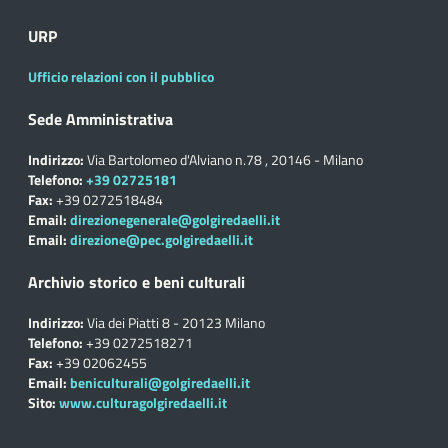
URP
Ufficio relazioni con il pubblico
Sede Amministrativa
Indirizzo:
Via Bartolomeo d'Alviano n.78 , 20146 - Milano
Telefono:
+39 02725181
Fax:
+39 0272518484
Email:
direzionegenerale@golgiredaelli.it
Email:
direzione@pec.golgiredaelli.it
Archivio storico e beni culturali
Indirizzo:
Via dei Piatti 8 - 20123 Milano
Telefono:
+39 0272518271
Fax:
+39 02062455
Email:
beniculturali@golgiredaelli.it
Sito:
www.culturagolgiredaelli.it