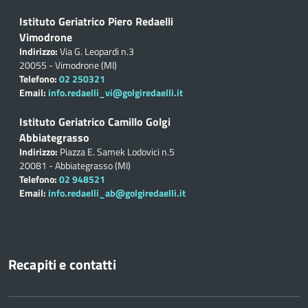
Istituto Geriatrico Piero Redaelli
Vimodrone
Indirizzo:
Via G. Leopardi n.3
20055 - Vimodrone (MI)
Telefono:
02 250321
Email:
info.redaelli_vi@golgiredaelli.it
Istituto Geriatrico Camillo Golgi
Abbiategrasso
Indirizzo:
Piazza E. Samek Lodovici n.5
20081 - Abbiategrasso (MI)
Telefono:
02 948521
Email:
info.redaelli_ab@golgiredaelli.it
Recapiti e contatti