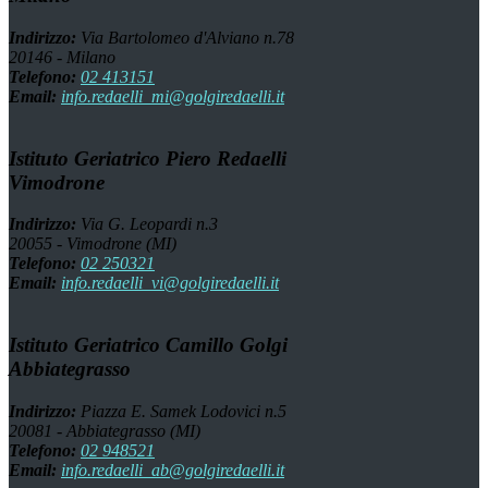
Indirizzo:
Via Bartolomeo d'Alviano n.78
20146 - Milano
Telefono:
02 413151
Email:
info.redaelli_mi@golgiredaelli.it
Istituto Geriatrico Piero Redaelli
Vimodrone
Indirizzo:
Via G. Leopardi n.3
20055 - Vimodrone (MI)
Telefono:
02 250321
Email:
info.redaelli_vi@golgiredaelli.it
Istituto Geriatrico Camillo Golgi
Abbiategrasso
Indirizzo:
Piazza E. Samek Lodovici n.5
20081 - Abbiategrasso (MI)
Telefono:
02 948521
Email:
info.redaelli_ab@golgiredaelli.it