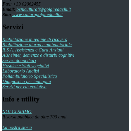
Fax:
+39 02062455
Email:
beniculturali@golgiredaelli.it
Sito:
www.culturagolgiredaelli.it
Servizi
Riabilitazione in regime di ricovero
Riabilitazione diurna e ambulatoriale
R.S.A. Assistenza e Cura Anziani
Alzheimer, demenze e disturbi cognitivi
Servizi domiciliari
Hospice e Stati vegetativi
Laboratorio Analisi
Poliambulatorio Specialistico
Diagnostica per immagini
Servizi per età evolutiva
Info e utility
NOI CI SIAMO
Risorsa pubblica da oltre 700 anni
La nostra storia