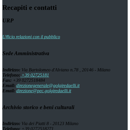
Recapiti e contatti
URP
Ufficio relazioni con il pubblico
Sede Amministrativa
Indirizzo:
Via Bartolomeo d'Alviano n.78 , 20146 - Milano
Telefono:
+39 02725181
Fax:
+39 0272518484
Email:
direzionegenerale@golgiredaelli.it
Email:
direzione@pec.golgiredaelli.it
Archivio storico e beni culturali
Indirizzo:
Via dei Piatti 8 - 20123 Milano
Telefono:
+39 0272518271