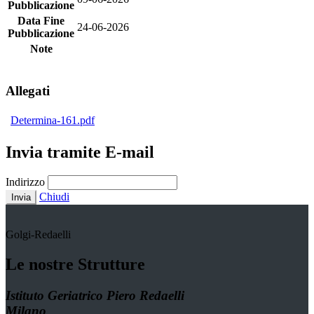
Pubblicazione
Data Fine
24-06-2026
Pubblicazione
Note
Allegati
Determina-161.pdf
Invia tramite E-mail
Indirizzo
Chiudi
Invia
Golgi-Redaelli
Le nostre Strutture
Istituto Geriatrico Piero Redaelli
Milano