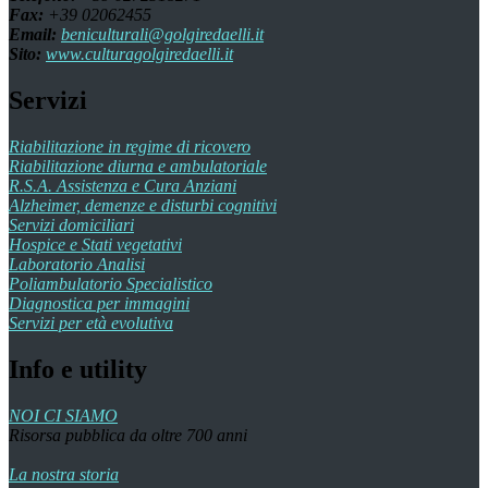
Fax:
+39 02062455
Email:
beniculturali@golgiredaelli.it
Sito:
www.culturagolgiredaelli.it
Servizi
Riabilitazione in regime di ricovero
Riabilitazione diurna e ambulatoriale
R.S.A. Assistenza e Cura Anziani
Alzheimer, demenze e disturbi cognitivi
Servizi domiciliari
Hospice e Stati vegetativi
Laboratorio Analisi
Poliambulatorio Specialistico
Diagnostica per immagini
Servizi per età evolutiva
Info e utility
NOI CI SIAMO
Risorsa pubblica da oltre 700 anni
La nostra storia