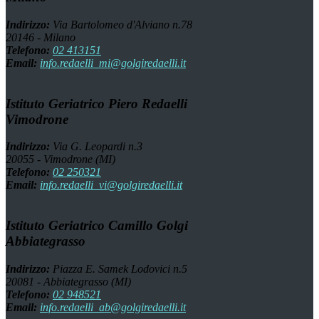
Indirizzo:
Via Bartolomeo d'Alviano n.78
20146 - Milano
Telefono:
02 413151
Email:
info.redaelli_mi@golgiredaelli.it
Istituto Geriatrico Piero Redaelli
Vimodrone
Indirizzo:
Via G. Leopardi n.3
20055 - Vimodrone (MI)
Telefono:
02 250321
Email:
info.redaelli_vi@golgiredaelli.it
Istituto Geriatrico Camillo Golgi
Abbiategrasso
Indirizzo:
Piazza E. Samek Lodovici n.5
20081 - Abbiategrasso (MI)
Telefono:
02 948521
Email:
info.redaelli_ab@golgiredaelli.it