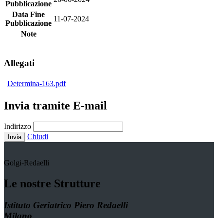
Pubblicazione
Data Fine
11-07-2024
Pubblicazione
Note
Allegati
Determina-163.pdf
Invia tramite E-mail
Indirizzo
Chiudi
Invia
Golgi-Redaelli
Le nostre Strutture
Istituto Geriatrico Piero Redaelli
Milano