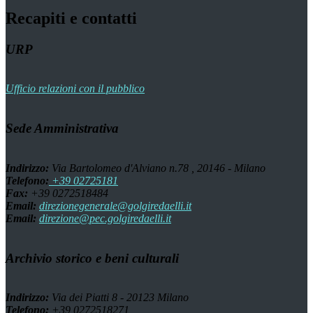
Recapiti e contatti
URP
Ufficio relazioni con il pubblico
Sede Amministrativa
Indirizzo:
Via Bartolomeo d'Alviano n.78 , 20146 - Milano
Telefono:
+39 02725181
Fax:
+39 0272518484
Email:
direzionegenerale@golgiredaelli.it
Email:
direzione@pec.golgiredaelli.it
Archivio storico e beni culturali
Indirizzo:
Via dei Piatti 8 - 20123 Milano
Telefono:
+39 0272518271